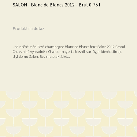
SALON - Blanc de Blancs 2012 - Brut 0,75 l
Produkt na dotaz
Jedinečné ročníkové champagne Blanc de Blancs brut Salon 2012 Grand
Cru vzniká výhradně z Chardonnay z Le Mesnil-sur-Oger, které definuje
styl domu Salon. Bez malolaktické...