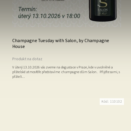
Champagne Tuesday with Salon, by Champagne
House
Produkt na dotaz
V úterý 13.10.2026 vás zveme na degustace v Praze, kde v uvolněné a
přátelské atmosféře představíme champagne dům Salon. Přijďte sami, s
přáteli...
Kód:
110102