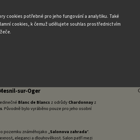
r: Archivní a vzácná šampaňská vína
Degustace
Dárky
ry cookies potřebné pro jeho fungování a analytiku. Také
klamní cookies, k čemuž udělujete souhlas prostřednictvím
ížeče.
Mesnil-sur-Oger
 jedinečné
Blanc de Blancs
z odrůdy
Chardonnay
z
s
. Původně bylo vyráběno pouze pro jeho osobní
ého pozemku známéhojako „
Salonova zahrada
“.
xnost, eleganci a dlouhověkost. Salon patří mezi