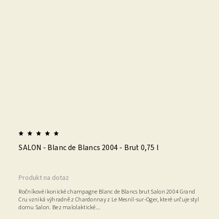
SALON - Blanc de Blancs 2004 - Brut 0,75 l
Produkt na dotaz
Ročníkové ikonické champagne Blanc de Blancs brut Salon 2004 Grand
Cru vzniká výhradně z Chardonnay z Le Mesnil-sur-Oger, které určuje styl
domu Salon. Bez malolaktické...