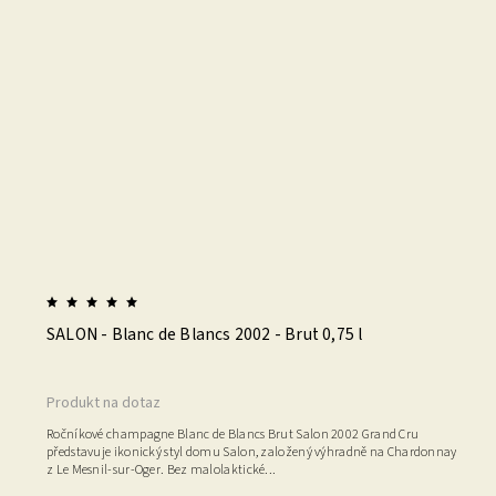
SALON - Blanc de Blancs 2002 - Brut 0,75 l
Produkt na dotaz
Ročníkové champagne Blanc de Blancs Brut Salon 2002 Grand Cru
představuje ikonický styl domu Salon, založený výhradně na Chardonnay
z Le Mesnil-sur-Oger. Bez malolaktické...