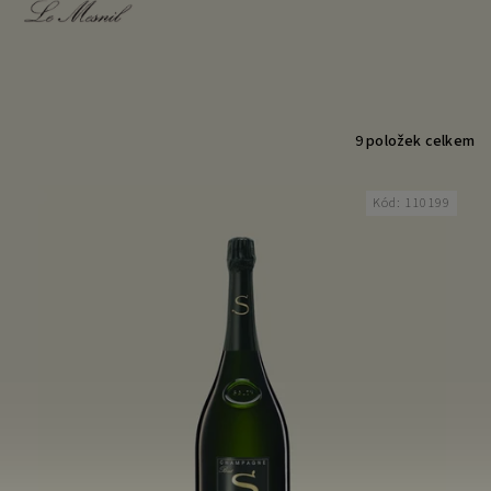
9
položek celkem
Kód:
110199