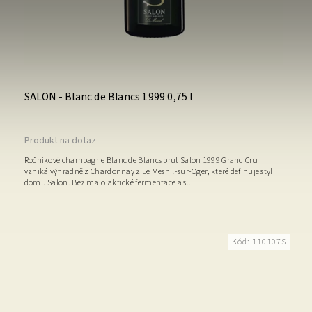
SALON - Blanc de Blancs 1999 0,75 l
Produkt na dotaz
Ročníkové champagne Blanc de Blancs brut Salon 1999 Grand Cru
vzniká výhradně z Chardonnay z Le Mesnil-sur-Oger, které definuje styl
domu Salon. Bez malolaktické fermentace a s...
Kód:
110107S