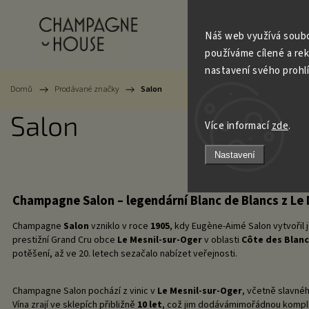
Champagne
Trezo
Náš web využívá soubo
používáme cílené a re
nastavení svého prohl
Domů
/
Prodávané značky
/
Salon
Salon
Více informací
zde
.
Nastavení
Champagne Salon – legendární Blanc de Blancs z Le 
Champagne
Salon
vzniklo v roce
1905
, kdy Eugène-Aimé Salon vytvořil
prestižní Grand Cru obce
Le Mesnil-sur-Oger
v oblasti
Côte des Blanc
potěšení, až ve 20. letech sezačalo nabízet veřejnosti.
Champagne Salon pochází z vinic v
Le Mesnil-sur-Oger
, včetně slavn
Vína zrají ve sklepích přibližně
10 let
, což jim dodávámimořádnou komple