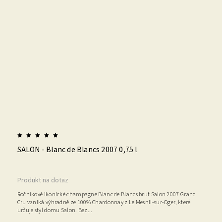
SALON - Blanc de Blancs 2007 0,75 l
Produkt na dotaz
Ročníkové ikonické champagne Blanc de Blancs brut Salon 2007 Grand
Cru vzniká výhradně ze 100% Chardonnay z Le Mesnil-sur-Oger, které
určuje styl domu Salon. Bez...