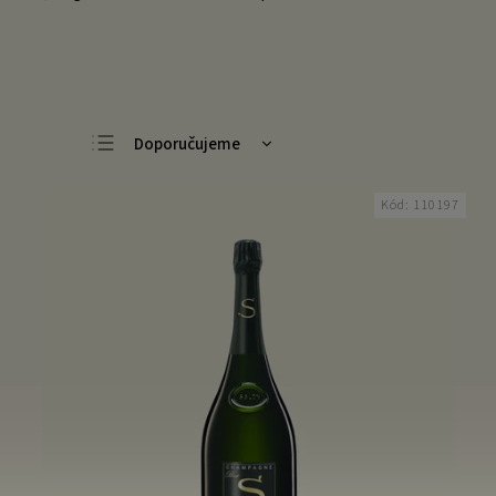
Doporučujeme
Nejlevnější
Kód:
110197
Nejdražší
Nejprodávanější
Abecedně