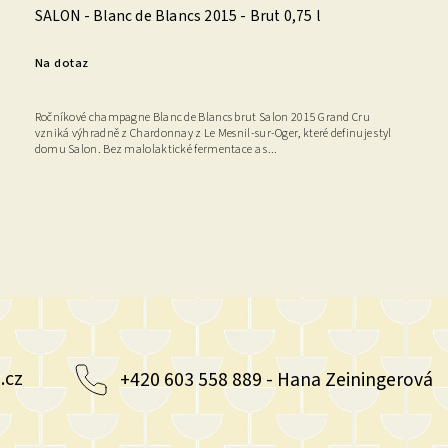
SALON - Blanc de Blancs 2015 - Brut 0,75 l
Na dotaz
Ročníkové champagne Blanc de Blancs brut Salon 2015 Grand Cru
vzniká výhradně z Chardonnay z Le Mesnil-sur-Oger, které definuje styl
domu Salon. Bez malolaktické fermentace a s...
.cz
+420 603 558 889 - Hana Zeiningerová