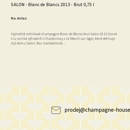
SALON - Blanc de Blancs 2013 - Brut 0,75 l
Na dotaz
Výjmečné ročníkové champagne Blanc de Blancs brut Salon 2013 Grand
Cru vzniká výhradně z Chardonnay z Le Mesnil-sur-Oger, které definuje
styl domu Salon. Bez malolaktické...
prodej
@
champagne-house