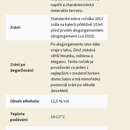
napětí a charakteristická
mineralita terroiru.
Standardní edice ročníku 2012
zrála na kalech přibližně 10 let
Zrání
:
před prvním disgorgementem
(disgorgement cca 2023).
Po disgorgementu víno dále
zraje v lahvi, čímž získává
větší hloubku, noblesu a
eleganci. Tento ročník je
Zrání po
považován za jeden z
degoržování
:
nejlepších v moderní historii
domu Salon a má mimořádný
potenciál zrání po několik
desetiletí.
Obsah alkoholu
:
12,5 % vol.
Teplota
10-12° C
podávání
: