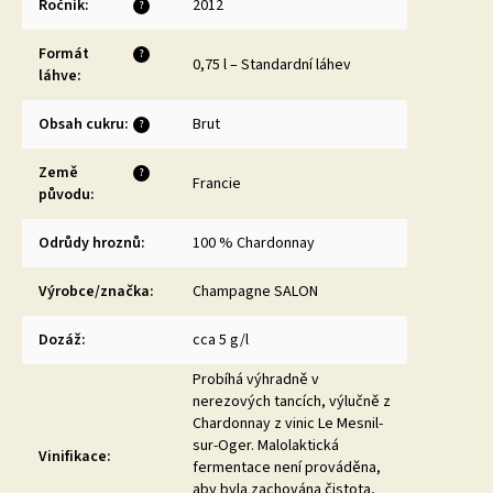
Ročník
:
2012
?
Formát
?
0,75 l – Standardní láhev
láhve
:
Obsah cukru
:
Brut
?
Země
?
Francie
původu
:
Odrůdy hroznů
:
100 % Chardonnay
Výrobce/značka
:
Champagne SALON
Dozáž
:
cca 5 g/l
Probíhá výhradně v
nerezových tancích, výlučně z
Chardonnay z vinic Le Mesnil-
sur-Oger. Malolaktická
Vinifikace
:
fermentace není prováděna,
aby byla zachována čistota,