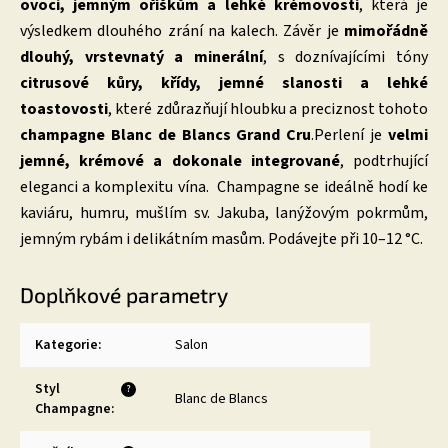
ovoci, jemným oříškům a lehké krémovosti
, která je
výsledkem dlouhého zrání na kalech. Závěr je
mimořádně
dlouhý, vrstevnatý a minerální
, s doznívajícími tóny
citrusové kůry, křídy, jemné slanosti a lehké
toastovosti
, které zdůrazňují hloubku a preciznost tohoto
champagne Blanc de Blancs Grand Cru
.Perlení je
velmi
jemné, krémové a dokonale integrované
, podtrhující
eleganci a komplexitu vína. Champagne se ideálně hodí ke
kaviáru, humru, mušlím sv. Jakuba, lanýžovým pokrmům,
jemným rybám i delikátním masům. Podávejte při 10–12 °C.
Doplňkové parametry
Kategorie
:
Salon
Styl
?
Blanc de Blancs
Champagne
: