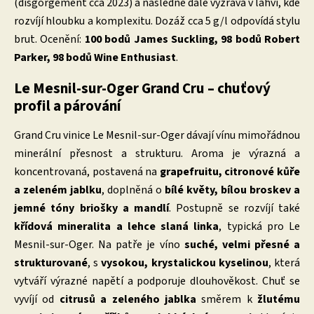
(disgorgement cca 2023) a následně dále vyzrává v lahvi, kde
rozvíjí hloubku a komplexitu. Dozáž cca 5 g/l odpovídá stylu
brut. Ocenění:
100 bodů James Suckling, 98 bodů Robert
Parker, 98 bodů Wine Enthusiast
.
Le Mesnil-sur-Oger Grand Cru – chuťový
profil a párování
Grand Cru vinice Le Mesnil-sur-Oger dávají vínu mimořádnou
minerální přesnost a strukturu. Aroma je výrazná a
koncentrovaná, postavená na
grapefruitu, citronové kůře
a zeleném jablku
, doplněná o
bílé květy, bílou broskev a
jemné tóny briošky a mandlí
. Postupně se rozvíjí také
křídová mineralita a lehce slaná linka
, typická pro Le
Mesnil-sur-Oger. Na patře je víno
suché, velmi přesné a
strukturované
, s
vysokou, krystalickou kyselinou
, která
vytváří výrazné napětí a podporuje dlouhověkost. Chuť se
vyvíjí od
citrusů a zeleného jablka
směrem k
žlutému