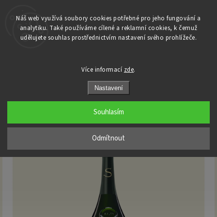
Náš web využívá soubory cookies potřebné pro jeho fungování a
analytiku. Také používáme cílené a reklamní cookies, k čemuž
Domů
udělujete souhlas prostřednictvím nastavení svého prohlížeče.
/
Champagne
/
Salon
/
SALON - Blanc de Blancs 2012 - Brut 0,75 l
SALON - Blanc de Blancs 2012 -
Více informací
zde
.
Brut 0,75 l
Nastavení
Souhlasím
Odmítnout