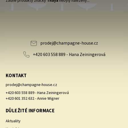
Žádné produkty značky
Thaya
nebyly nalezeny...
prodej
@
champagne-house.cz
+420 603 558 889 - Hana Zeiningerová
KONTAKT
prodej
@
champagne-house.cz
+420 603 558 889 - Hana Zeiningerová
+420 601 352 632 - Annie Wigner
DŮLEŽITÉ INFORMACE
Aktuality