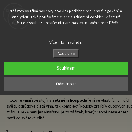
Náš web využívá soubory cookies potřebné pro jeho fungování a
analytiku. Také používáme cílené a reklamní cookies, k čemuž
Domů
udělujete souhlas prostřednictvím nastavení svého prohlížeče.
/
Prodávané značky
/
Thaya
Thaya
Více informací
zde
.
Nastavení
THAYA: Moderní ikona znojemského terroir.
Souhlasím
Vinařství
THAYA
, jehož název je odvozen od německého pojmenování 
Odmítnout
přírodou Národního parku
Podyjí
a nejmodernější světovou enologií. 
Havraníkách
vína, která se nebojí experimentovat, ale zároveň hluboce
Filozofie vinařství stojí na
šetrném hospodaření
ve vlastních vinicích
svěží, odrůdově čistá vína, tak komplexní kousky zrající v dubových su
zrání. THAYA není jen vinařství, je to zážitek, který v sobě nese energii 
patří ke světové elitě.