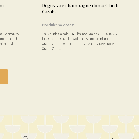
mu
Degustace champagne domu Claude
Cazals
Produkt na dotaz
ne Barnaut v
1 x Claude Cazals – Millésime Grand Cru 2016 0,75
Vinohradech.
l 1 x Claude Cazals - Solera - Blanc de Blanc -
nání stylu
Grand Cru 0,75 l 1 x Claude Cazals - Cuvée Rosé -
Grand Cru...
h