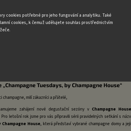
r: Archivní a vzácná šampaňská vína
Degustace
Dárky
ry cookies potřebné pro jeho fungování a analytiku. Také
klamní cookies, k čemuž udělujete souhlas prostřednictvím
ížeče.
stace
e „Champagne Tuesdays, by Champagne House“
ci champagne, milí zákazníci a přátelé,
namujeme zahájení nové degustační sezóny v
Champagne House
. Pro letošní rok jsme pro vás připravili sérii pravidelných setkání s ná
y Champagne House
, která představí vybrané champagne domy a jeji