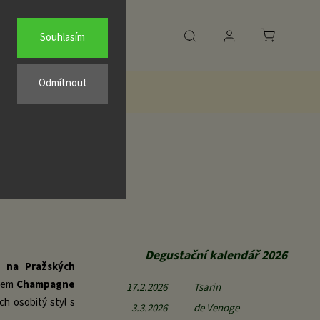
Průvodce
Akční ceny
Pro firmy
Poptávka
Souhlasím
Odmítnout
Degustační kalendář 2026
 na Pražských
zvem
Champagne
17.2.2026
Tsarin
ch osobitý styl s
3.3.2026
de Venoge