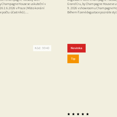
y Champagne House se uskuteční v
Grand Cru, by Champagne House se u
026 2.6.2026 v Praze (Místo konání
9. 2026 v showroomu Champagne Hou
e počtu účastníků)....
Během řízené degustace poznáte styl.
Novinka
Kód:
9940
Tip