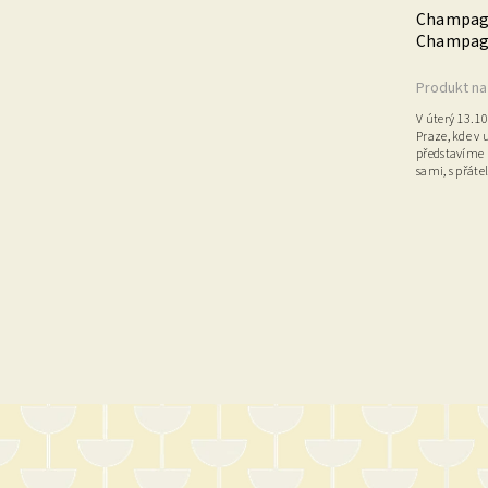
Champagn
Champag
Produkt na
V úterý 13.1
Praze, kde v 
představíme
sami, s přátel