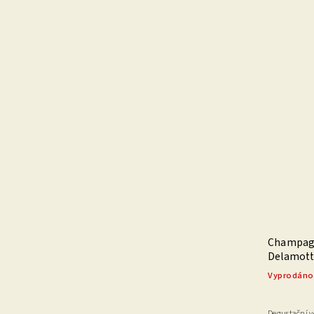
Champagn
Delamott
Vyprodáno
Degustační 