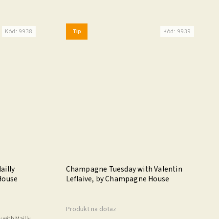
Tip
Kód:
9938
Kód:
9939
illy
Champagne Tuesday with Valentin
House
Leflaive, by Champagne House
Produkt na dotaz
 with Mailly