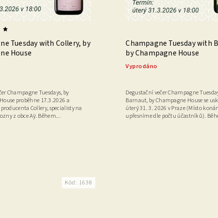
e Tuesday with Collery, by
Champagne Tuesday with B
ne House
by Champagne House
Vyprodáno
čer Champagne Tuesdays, by
Degustační večer Champagne Tuesda
ouse proběhne 17.3.2026 a
Barnaut, by Champagne House se usk
l producenta Collery, specialisty na
úterý 31. 3. 2026 v Praze (Místo koná
ozny z obce Aÿ. Během...
upřesníme dle počtu účastníků). Běh
Kód:
1638