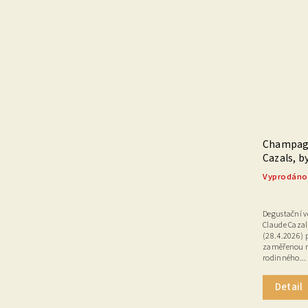
Champagn
Cazals, 
Vyprodáno
Degustační 
Claude Caza
(28.4.2026) 
zaměřenou n
rodinného...
Detail