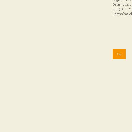
Delamotte, b
úterý 9. 6. 2
upřesníme dl
Tip