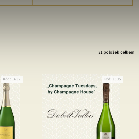
31
položek celkem
Kód:
1632
Kód:
1635