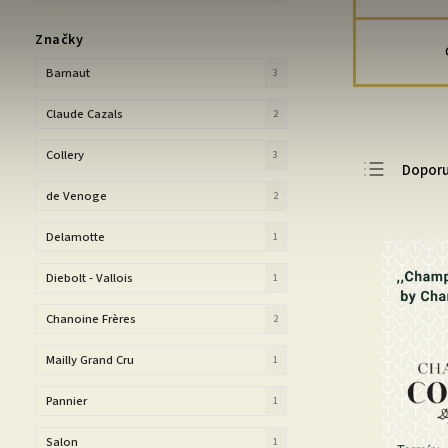
Značky
Barnaut
3
Claude Cazals
2
Collery
3
Dopor
de Venoge
2
Nejlevn
Nejdra
Delamotte
1
Nejpro
Diebolt - Vallois
1
Abece
Chanoine Frères
2
Mailly Grand Cru
1
Pannier
1
Salon
1