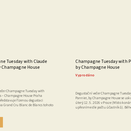
e Tuesday with Claude
Champagne Tuesday with P
by Champagne House
by Champagne House
Vyprodáno
večer Champagne Tuesday with
Degustační večer Champagne Tuesda
ls – Champagne House Praha
Pannier, by Champagne House se usku
představuje řízenou degustaci
úterý 12. 5. 2026 v Praze (Místo koná
a Grand Cru Blanc de Blancs tohoto
upřesníme dle počtu účastníků). Běh