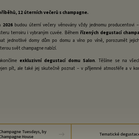
příběhů, 12 úterních večerů s champagne.
a 2026
budou úterní večery věnovány vždy jednomu producentovi – 
kteru terroiru i vybraným cuvée. Během
řízených degustací champ
at jednotlivé domy dům po domu a víno po víně, porozumět jejich 
kterou svět champagne nabízí.
zakončíme
exkluzivní degustací domu Salon
. Těšíme se na všech
en pít, ale také jej skutečně poznat – v příjemné atmosféře a v ko
Champagne Tuesdays, by
Tematické degustac
Champagne House