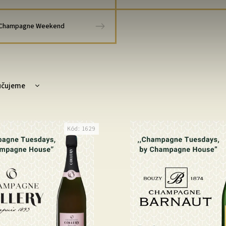
Champagne Weekend
učujeme
ější
žší
Kód:
1629
dávanější
dně