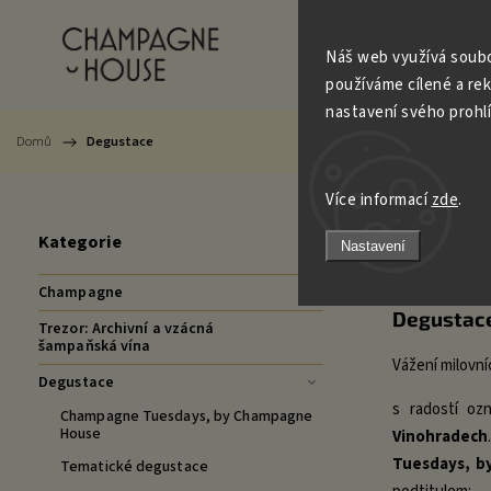
Champagne
Trezo
Náš web využívá soubo
používáme cílené a re
nastavení svého prohl
Domů
/
Degustace
Více informací
zde
.
Degu
Kategorie
Nastavení
Champagne
Degustac
Trezor: Archivní a vzácná
šampaňská vína
Vážení milovní
Degustace
s radostí oz
Champagne Tuesdays, by Champagne
House
Vinohradech
Tuesdays, b
Tematické degustace