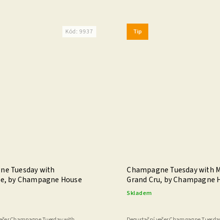
Tip
Kód:
9937
e Tuesday with
Champagne Tuesday with Ma
e, by Champagne House
Grand Cru, by Champagne 
Skladem
večer Champagne Tuesday with
Degustační večer Champagne Tuesday