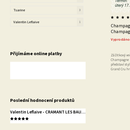
Tsarine
3
Valentin Leflaive
1
Champagn
Champag
Vyprodáno
Přijímáme online platby
Zážitkový ve
Champagne H
představí sty
Grand Cru hr
Poslední hodnocení produktů
Valentin Leflaive - CRAMANT LES BAUVES I 20 I 5.0 - Grand Cru - Blanc de Blancs - Extra Brut 0,75 l