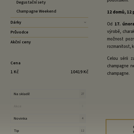
podtitulem:
Degustační sety
Champagne Weekend
12 domů, 12 
Dárky
Od
17. únor
výrobě, chara
Průvodce
možnost pozn
Akční ceny
rozmanitost, 
Celou sérii 
Cena
champagne nej
1
Kč
10419
Kč
champagne.
Na skladě
27
Akce
0
Novinka
4
Tip
12