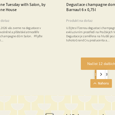
e Tuesday with Salon, by
Degustace champagne do
ne House
Barnaut 6 x 0,75l
 dotaz
Produkt na dotaz
0.2026 vás zveme na degustace v
Užijte si řízenou degustaci champag
uvolněné a přátelské atmosféře
exkluzivním prostředí na Pražských 
 champagne dům Salon. Přijďte
Degustace je zaměřena na hlubší poz
i...
tohoto Grand Cru producenta a...
Načíst 12 dalšíc
1
3
Nahoru