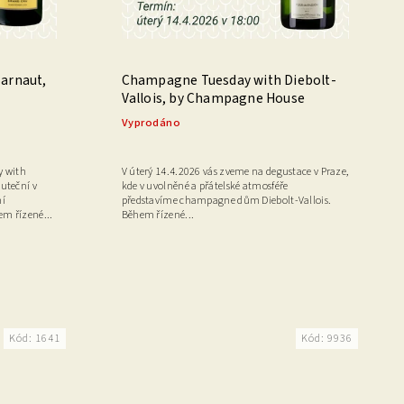
arnaut,
Champagne Tuesday with Diebolt-
Vallois, by Champagne House
Vyprodáno
y with
V úterý 14.4.2026 vás zveme na degustace v Praze,
uteční v
kde v uvolněné a přátelské atmosféře
ní
představíme champagne dům Diebolt-Vallois.
em řízené...
Během řízené...
Kód:
1641
Kód:
9936