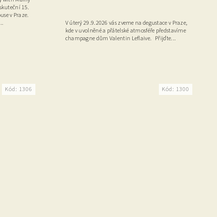
skuteční 15.
se v Praze.
..
V úterý 29.9.2026 vás zveme na degustace v Praze,
kde v uvolněné a přátelské atmosféře představíme
champagne dům Valentin Leflaive. Přijďte...
Kód:
1306
Kód:
1300