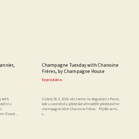
annier,
Champagne Tuesday with Chanoine
Frères, by Champagne House
Vyprodáno
y with
V úterý 26.5.2026 vás zveme na degustaci v Praze,
teční v
kde v uvolněné a přátelské atmosféře představíme
ní
champagne dům Chanoine Frères. Přijďte sami,
em řízené...
s...