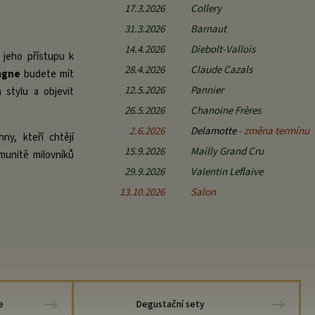
17.3.2026
Collery
31.3.2026
Barnaut
14.4.2026
Diebolt‑Vallois
jeho přístupu k
28.4.2026
Claude Cazals
agne
budete mít
12.5.2026
Pannier
stylu a objevit
26.5.2026
Chanoine Frères
2.6.2026
Delamotte
- změna termínu
ny, kteří chtějí
15.9.2026
Mailly Grand Cru
munitě milovníků
29.9.2026
Valentin Leflaive
13.10.2026
Salon
e
Degustační sety