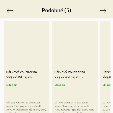
Podobné (5)
Previous
Next
Dárkový voucher na
Dárkový voucher na
Dárkov
degustaci nejen
degustaci nejen
degust
champagne v hodnotě
champagne v hodnotě
champ
Skladem
Skladem
Sklade
5.000 Kč
7.500 Kč
10.000
Dárkový voucher na degustaci
Dárkový voucher na degustaci
Dárkový 
nejen Champagne – v hodnotě
nejen Champagne – v hodnotě
nejen Ch
5.000 Kč Obdarujte zážitkem, který
7.500 Kč Obdarujte zážitkem, který
10.000 K