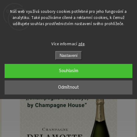
Náš web využívá soubory cookies potřebné pro jeho fungování a
analytiku. Také používáme cílené a reklamní cookies, k čemuž
Domů
udělujete souhlas prostřednictvím nastavení svého prohlížeče.
/
Degustace
/
Champagne Tuesday with Delamotte, by Champagne House
Champagne Tuesday with
Více informací
zde
.
Delamotte, by Champagne House
Nastavení
Souhlasím
Odmítnout