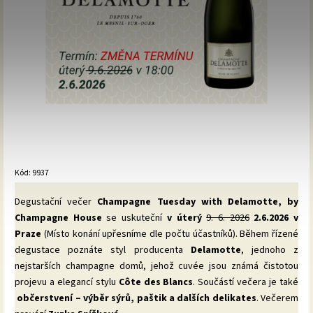
Kód:
9937
Degustační večer
Champagne Tuesday with Delamotte, by
Champagne House
se uskuteční
v úterý
9. 6. 2026
2.6.2026 v
Praze
(Místo konání upřesníme dle počtu účastníků). Během řízené
degustace poznáte styl producenta
Delamotte
, jednoho z
nejstarších champagne domů, jehož cuvée jsou známá čistotou
projevu a elegancí stylu
Côte des Blancs
. Součástí večera je také
občerstvení – výběr sýrů, paštik a dalších delikates
. Večerem