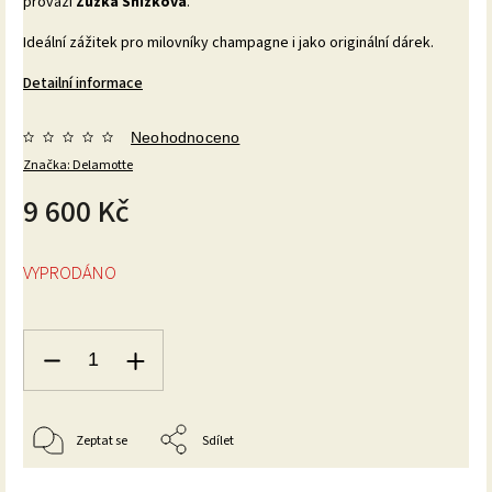
provází
Zuzka Snížková
.
Ideální zážitek pro milovníky champagne i jako originální dárek.
Detailní informace
Neohodnoceno
Značka:
Delamotte
9 600 Kč
VYPRODÁNO
Zeptat se
Sdílet