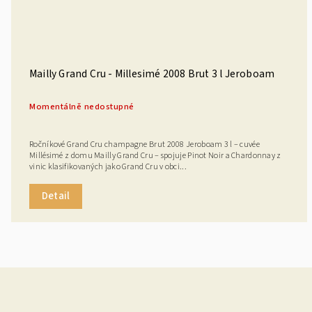
Mailly Grand Cru - Millesimé 2008 Brut 3 l Jeroboam
Momentálně nedostupné
Ročníkové Grand Cru champagne Brut 2008 Jeroboam 3 l – cuvée
Millésimé z domu Mailly Grand Cru – spojuje Pinot Noir a Chardonnay z
vinic klasifikovaných jako Grand Cru v obci...
Detail