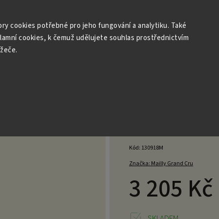
r: Archivní a vzácná šampaňská vína
Degustace
Dárky
ry cookies potřebné pro jeho fungování a analytiku. Také
klamní cookies, k čemuž udělujete souhlas prostřednictvím
ížeče.
 2018 - Extra Brut 1,5 l Magnum
simé 2018 - Extra Brut 1,5
Neohodnoce
Kód:
130918M
Značka:
Mailly Grand Cru
3 205 Kč
SKLADEM