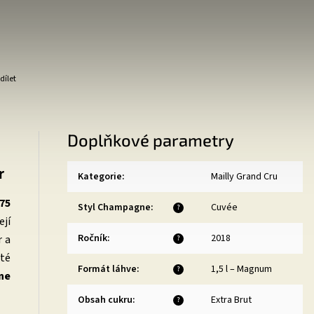
dílet
Doplňkové parametry
r
Kategorie
:
Mailly Grand Cru
(75
Styl Champagne
:
Cuvée
?
ejí
Ročník
:
2018
r a
?
eté
Formát láhve
:
1,5 l – Magnum
?
ne
Obsah cukru
:
Extra Brut
?