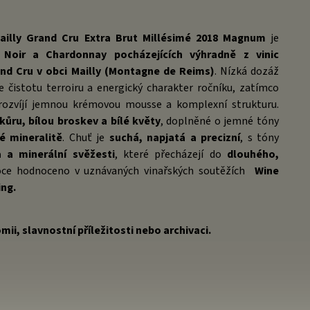
illy Grand Cru Extra Brut Millésimé 2018 Magnum
je
 Noir a Chardonnay pocházejících výhradně z vinic
and Cru v obci Mailly (Montagne de Reims)
. Nízká dozáž
 čistotu terroiru a energický charakter ročníku, zatímco
ozvíjí jemnou krémovou mousse a komplexní strukturu.
kůru, bílou broskev a bílé květy
, doplněné o jemné tóny
é mineralitě
. Chuť je
suchá, napjatá a precizní
, s tóny
a a minerální svěžesti
, které přecházejí do
dlouhého,
soce hodnoceno v uznávaných vinařských soutěžích
Wine
ng.
ii, slavnostní příležitosti nebo archivaci.