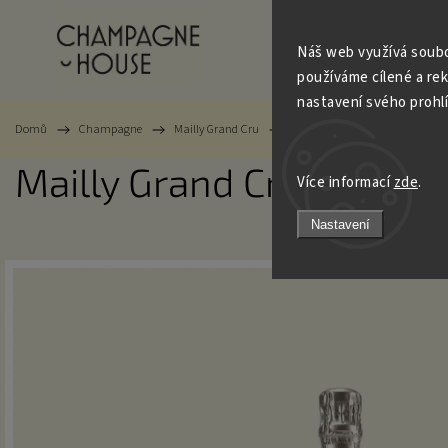
Champagne
Trezo
Náš web využívá soubo
používáme cílené a re
nastavení svého prohl
Domů
/
Champagne
/
Mailly Grand Cru
/
Mailly Grand Cru - Millésimé
Mailly Grand Cru - Millé
Více informací
zde
.
Nastavení