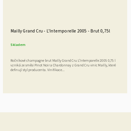
Mailly Grand Cru - L'Intemporelle 2005 - Brut 0,75l
Skladem
Ročníkové champagne brut Mailly Grand Cru L’Intemporelle 2005 0,75 l
vzniká ze směsi Pinot Noir a Chardonnay z Grand Cru vinic Mailly, které
definují styl producenta. Vinifikace...