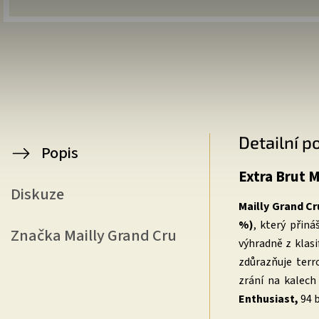
Detailní p
Popis
Extra Brut M
Diskuze
Mailly Grand Cr
%)
, který přiná
Značka
Mailly Grand Cru
výhradně z klasi
zdůrazňuje terr
zrání na kalec
Enthusiast,
94 