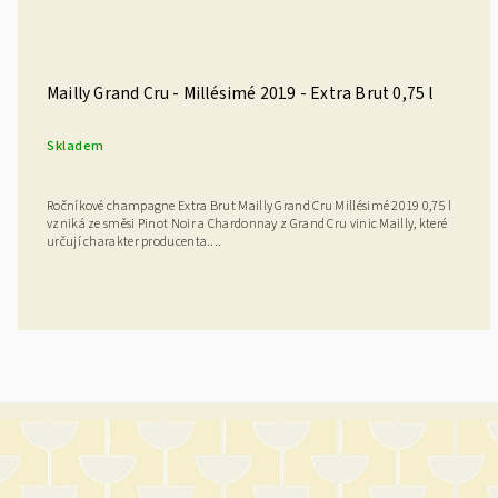
Mailly Grand Cru - Millésimé 2019 - Extra Brut 0,75 l
Skladem
Ročníkové champagne Extra Brut Mailly Grand Cru Millésimé 2019 0,75 l
vzniká ze směsi Pinot Noir a Chardonnay z Grand Cru vinic Mailly, které
určují charakter producenta....