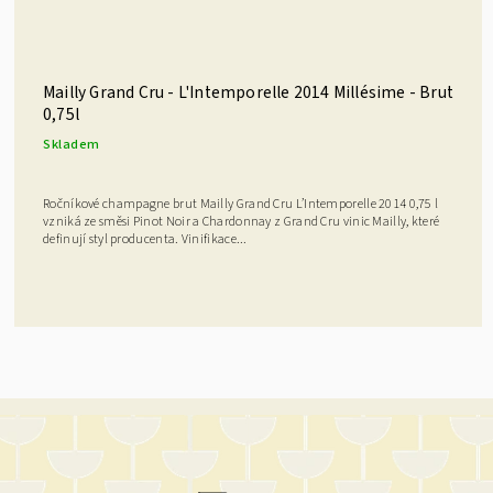
Mailly Grand Cru - L'Intemporelle 2014 Millésime - Brut
0,75l
Skladem
Ročníkové champagne brut Mailly Grand Cru L’Intemporelle 2014 0,75 l
vzniká ze směsi Pinot Noir a Chardonnay z Grand Cru vinic Mailly, které
definují styl producenta. Vinifikace...