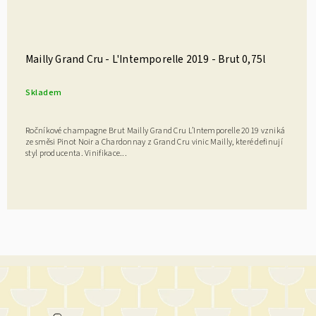
Mailly Grand Cru - L'Intemporelle 2019 - Brut 0,75l
Skladem
Ročníkové champagne Brut Mailly Grand Cru L’Intemporelle 2019 vzniká
ze směsi Pinot Noir a Chardonnay z Grand Cru vinic Mailly, které definují
styl producenta. Vinifikace...