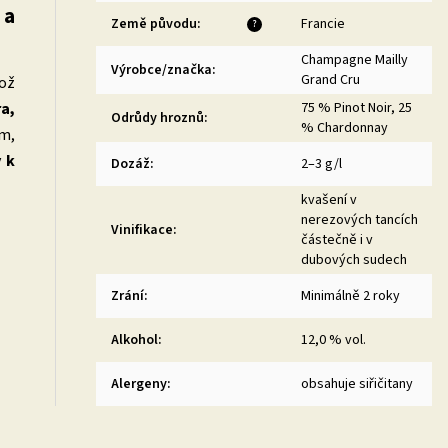
 a
Země původu
:
Francie
?
Champagne Mailly
Výrobce/značka
:
Grand Cru
což
75 % Pinot Noir, 25
ra,
Odrůdy hroznů
:
% Chardonnay
em,
v
k
Dozáž
:
2–3 g/l
kvašení v
nerezových tancích
Vinifikace
:
částečně i v
dubových sudech
Zrání
:
Minimálně 2 roky
Alkohol
:
12,0 % vol.
Alergeny
:
obsahuje siřičitany