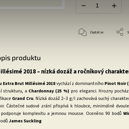
Zeptat se
S
opis produktu
illésimé 2018 – nízká dozáž a ročníkový charakte
u Extra Brut Millésimé 2018
vychází z dominantního
Pinot Noir 
ší strukturu, a
Chardonnay (25 %)
pro eleganci. Hrozny pocház
fikace
Grand Cru
. Nízká dozáž 2–3 g/l zachovává suchý charakte
oir. Částečné sudové zrání přispívá k hloubce, minimálně dvoul
h podporuje komplexitu a jemnou mousse. Oceněno 90 bodů
Wi
bodů
James Suckling