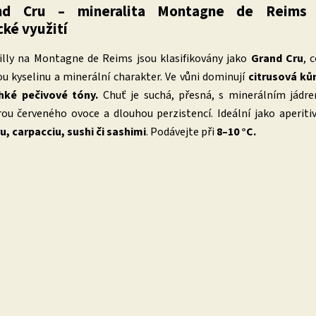
and Cru – mineralita Montagne de Reims
ké využití
ailly na Montagne de Reims jsou klasifikovány jako
Grand Cru
, 
u kyselinu a minerální charakter. Ve vůni dominují
citrusová ků
ehké pečivové tóny.
Chuť je suchá, přesná, s minerálním jádr
ou červeného ovoce a dlouhou perzistencí. Ideální jako aperiti
u, carpacciu, sushi či sashimi
. Podávejte při
8–10 °C.