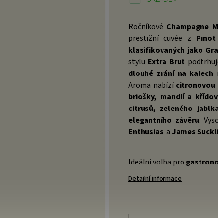
Ročníkové
Champagne Ma
prestižní cuvée z
Pinot
klasifikovaných jako Gr
stylu
Extra Brut
podtrhuje
dlouhé zrání na kalech
r
Aroma nabízí
citronovou 
briošky, mandlí a křídov
citrusů, zeleného jablk
elegantního závěru
. Vy
Enthusias
a
James Suckli
Ideální volba pro
gastronom
Detailní informace