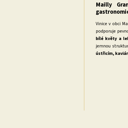
Mailly Gr
gastronomic
Vinice v obci M
podporuje pevno
bílé květy a l
jemnou struktur
ústřicím, kaviár