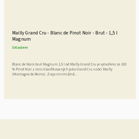
Mailly Grand Cru - Blanc de Pinot Noir - Brut - 1,5 l
Magnum
Skladem
Blanc de Noirs brut Magnum 1,5 l od Mailly Grand Cru je vytvořeno ze 100
% Pinot Noir z vinic klasifikovaných jako Grand Cru v obci Mailly
(Montagne de Reims). Zraje minimálně...