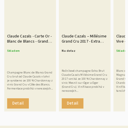
Claude Cazals - Carte Or -
Claude Cazals – Millésime
Claude
Blanc de Blancs - Grand
Grand Cru 2017 - Extra
Vive - 
Cru 0,75 l
Brut 0,75 l
Grand C
Skladem
Na dotaz
Sklade
Magn
Ročníkové champagne Extra Brut
Blanc de
Champagne Blanc de Blancs Grand
Claude Cazals Millésime Grand Cru
Magnum C
Cru brut od Claude Cazals v lahvi
2017 vzniká ze 100 % Chardonnay z
Grand Cr
je vyrobeno ze 100 % Chardonnay z
vinic Mesnil-sur-Oger a Oger
Chardonn
vinic Grand Cru v Côte des Blancs.
(Grand Cru). Vinifikace probíhá v
Vinifika
Fermentace probíhá v nerezových...
nerezových...
tancích a
Detail
Detail