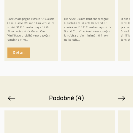
Rosé champagne extra brut Claude
Blanc de Blancs brut champagne
Blanc de
Cazals Rosé XV Grand Cru vzniká ze
Claude Cazals Carte Or Grand Cru
lahvi 0,
směsi 88 % Chardonnay a 12 %
vzniká ze 100 % Chardonnay z vinic
pochází 
Pinot Noir z vinic Grand Cru.
Grand Cru. Víno kvasí v nerezových
Grand Cru
Vinifikace probíhá v nerezových
tancích a zraje minimálně 4 roky
Vinifika
tancích a víno...
na kalech,...
tancích, v
Detail
Podobné (4)
Previous
Next