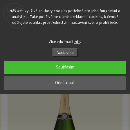
Náš web využívá soubory cookies potřebné pro jeho fungování a
analytiku. Také používáme cílené a reklamní cookies, k čemuž
Domů
udělujete souhlas prostřednictvím nastavení svého prohlížeče.
/
Champagne
/
Claude Cazals
/
Claude Cazals - Cuvée Vive - Blanc de Blancs - Grand Cru - Brut 0,75 l
Claude Cazals - Cuvée Vive - Blanc
Více informací
zde
.
de Blancs - Grand Cru - Brut 0,75 l
Nastavení
Souhlasím
Odmítnout