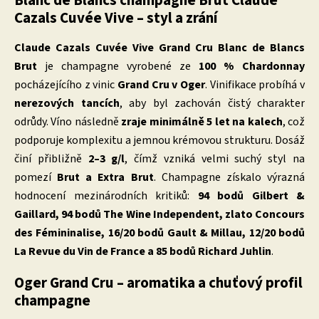
Blanc de Blancs champagne Brut Claude
Cazals Cuvée Vive – styl a zrání
Claude Cazals Cuvée Vive Grand Cru Blanc de Blancs
Brut
je champagne vyrobené ze
100 % Chardonnay
pocházejícího z vinic
Grand Cru v Oger
. Vinifikace probíhá v
nerezových tancích
, aby byl zachován čistý charakter
odrůdy. Víno následně
zraje minimálně 5 let na kalech
, což
podporuje komplexitu a jemnou krémovou strukturu. Dosáž
činí přibližně
2–3 g/l
, čímž vzniká velmi suchý styl na
pomezí
Brut a Extra Brut
. Champagne získalo výrazná
hodnocení mezinárodních kritiků:
94 bodů Gilbert &
Gaillard, 94 bodů The Wine Independent, zlato Concours
des Fémininalise, 16/20 bodů Gault & Millau, 12/20 bodů
La Revue du Vin de France a 85 bodů Richard Juhlin
.
Oger Grand Cru – aromatika a chuťový profil
champagne