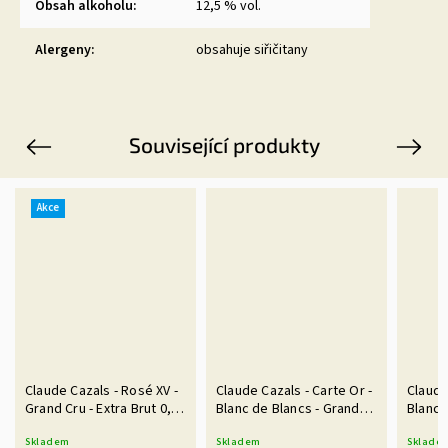
Obsah alkoholu
:
12,5 % vol.
Alergeny
:
obsahuje siřičitany
Související produkty
Previous
Next
Akce
Claude Cazals - Rosé XV -
Claude Cazals - Carte Or -
Claude
Grand Cru - Extra Brut 0,75
Blanc de Blancs - Grand
Blanc 
l
Cru 1,5 l Magnum
Cru
Skladem
Skladem
Sklade