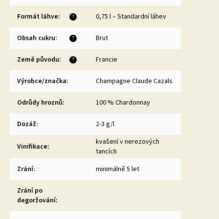
Formát láhve
:
0,75 l – Standardní láhev
?
Obsah cukru
:
Brut
?
Země původu
:
Francie
?
Výrobce/značka
:
Champagne Claude Cazals
Odrůdy hroznů
:
100 % Chardonnay
Dozáž
:
2-3 g/l
kvašení v nerezových
Vinifikace
:
tancích
Zrání
:
minimálně 5 let
Zrání po
degoržování
: