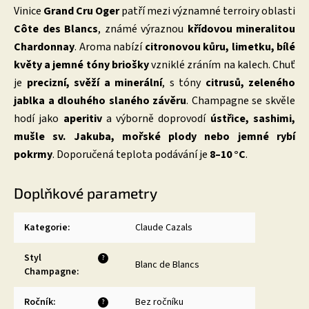
Vinice
Grand Cru Oger
patří mezi významné terroiry oblasti
Côte des Blancs
, známé výraznou
křídovou mineralitou
Chardonnay
. Aroma nabízí
citronovou kůru, limetku, bílé
květy a jemné tóny briošky
vzniklé zráním na kalech. Chuť
je
precizní, svěží a minerální
, s tóny
citrusů, zeleného
jablka a dlouhého slaného závěru
. Champagne se skvěle
hodí jako
aperitiv
a výborně doprovodí
ústřice, sashimi,
mušle sv. Jakuba, mořské plody nebo jemné rybí
pokrmy
. Doporučená teplota podávání je
8–10 °C
.
Doplňkové parametry
Kategorie
:
Claude Cazals
Styl
?
Blanc de Blancs
Champagne
:
Ročník
:
Bez ročníku
?