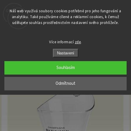
Náš web využívá soubory cookies potřebné pro jeho fungování a
analytiku. Také používáme cílené a reklamní cookies, k čemuž
Domů
udělujete souhlas prostřednictvím nastavení svého prohlížeče.
/
Dárky
/
Ice kýble a příslušenství
/
Pannier - ice bucket - malý na 1 lahev
Pannier - ice bucket - malý na 1
Více informací
zde
.
lahev
Nastavení
Souhlasím
Odmítnout