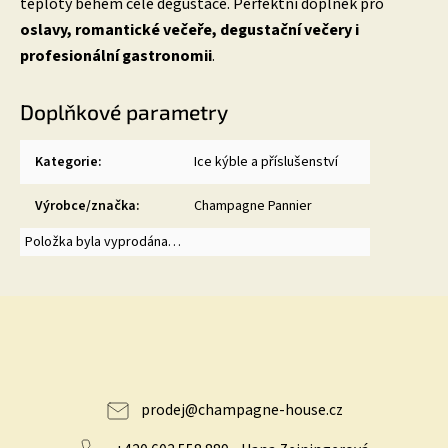
teploty během celé degustace. Perfektní doplněk pro
oslavy, romantické večeře, degustační večery i
profesionální gastronomii
.
Doplňkové parametry
Kategorie
:
Ice kýble a příslušenství
Výrobce/značka
:
Champagne Pannier
Položka byla vyprodána…
prodej
@
champagne-house.cz