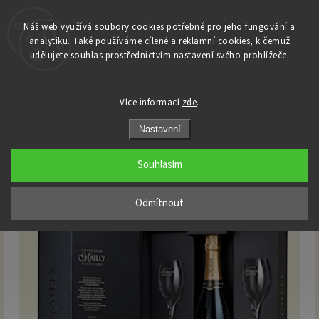
Náš web využívá soubory cookies potřebné pro jeho fungování a
analytiku. Také používáme cílené a reklamní cookies, k čemuž
Domů
udělujete souhlas prostřednictvím nastavení svého prohlížeče.
/
Champagne
/
Mailly Grand Cru
/
Mailly Grand Cru - Brut Reservé - 0,75l Dárkový Box se 2 skleničkami
Mailly Grand Cru - Brut Reservé -
Více informací
zde
.
0,75l Dárkový Box se 2 skleničkami
Nastavení
Souhlasím
Odmítnout