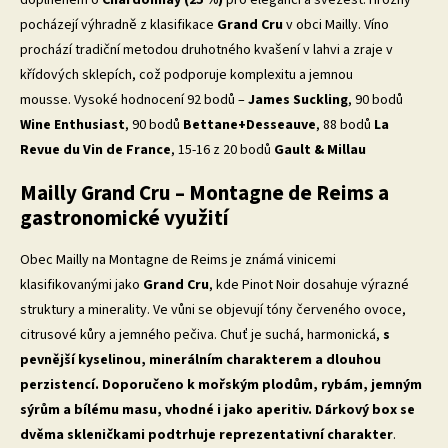
doplněném o
Chardonnay (25 %)
pro eleganci a svěžest. Hrozny
pocházejí výhradně z klasifikace
Grand Cru
v obci Mailly. Víno
prochází tradiční metodou druhotného kvašení v lahvi a zraje v
křídových sklepích, což podporuje komplexitu a jemnou
mousse. Vysoké hodnocení 92 bodů –
James Suckling
, 90 bodů
Wine Enthusiast
, 90 bodů
Bettane+Desseauve
, 88 bodů
La
Revue du Vin de France
, 15-16 z 20 bodů
Gault & Millau
Mailly Grand Cru – Montagne de Reims a
gastronomické využití
Obec Mailly na Montagne de Reims je známá vinicemi
klasifikovanými jako
Grand Cru
, kde Pinot Noir dosahuje výrazné
struktury a minerality. Ve vůni se objevují tóny červeného ovoce,
citrusové kůry a jemného pečiva. Chuť je suchá, harmonická,
s
pevnější kyselinou, minerálním charakterem a dlouhou
perzistencí. Doporučeno k mořským plodům, rybám, jemným
sýrům a bílému masu, vhodné i jako aperitiv. Dárkový box se
dvěma skleničkami podtrhuje reprezentativní charakter
.