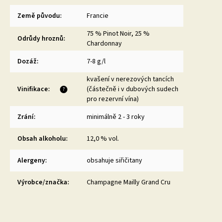
Země původu
:
Francie
75 % Pinot Noir, 25 %
Odrůdy hroznů
:
Chardonnay
Dozáž
:
7-8 g/l
kvašení v nerezových tancích
Vinifikace
:
(částečně i v dubových sudech
?
pro rezervní vína)
Zrání
:
minimálně 2 - 3 roky
Obsah alkoholu
:
12,0 % vol.
Alergeny
:
obsahuje siřičitany
Výrobce/značka
:
Champagne Mailly Grand Cru