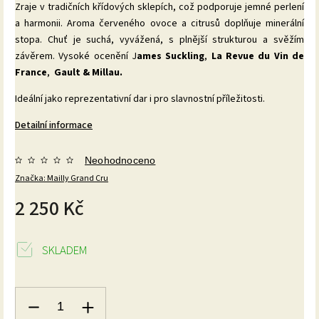
Zraje v tradičních křídových sklepích, což podporuje jemné perlení
a harmonii. Aroma červeného ovoce a citrusů doplňuje minerální
stopa. Chuť je suchá, vyvážená, s plnější strukturou a svěžím
závěrem. Vysoké ocenění J
ames Suckling
,
La Revue du Vin de
France
,
Gault & Millau.
Ideální jako reprezentativní dar i pro slavnostní příležitosti.
Detailní informace
Neohodnoceno
Značka:
Mailly Grand Cru
2 250 Kč
SKLADEM