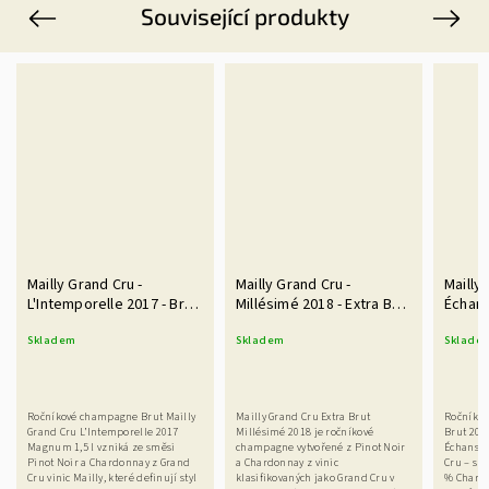
Související produkty
Previous
Next
Mailly Grand Cru -
Mailly Grand Cru -
Mailly
L'Intemporelle 2017 - Brut
Millésimé 2018 - Extra Brut
Échans
1,5l Magnum
0,75l
Magn
Skladem
Skladem
Sklade
Ročníkové champagne Brut Mailly
Mailly Grand Cru Extra Brut
Ročníko
Grand Cru L’Intemporelle 2017
Millésimé 2018 je ročníkové
Brut 200
Magnum 1,5 l vzniká ze směsi
champagne vytvořené z Pinot Noir
Échanson
Pinot Noir a Chardonnay z Grand
a Chardonnay z vinic
Cru – spo
Cru vinic Mailly, které definují styl
klasifikovaných jako Grand Cru v
% Chardo