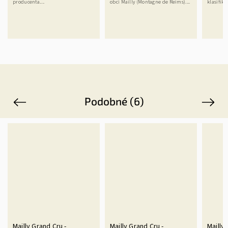
producenta....
obci Mailly (Montagne de Reims)....
klasifiko
Podobné (6)
Previous
Next
Mailly Grand Cru -
Mailly Grand Cru -
Mailly