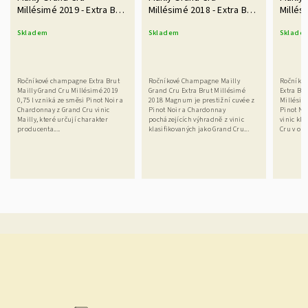
Millésimé 2019 - Extra Brut
Millésimé 2018 - Extra Brut
Millés
0,75 l
1,5 l Magnum
1,5 M
Skladem
Skladem
Sklade
Ročníkové champagne Extra Brut
Ročníkové Champagne Mailly
Ročníko
Mailly Grand Cru Millésimé 2019
Grand Cru Extra Brut Millésimé
Extra Bru
0,75 l vzniká ze směsi Pinot Noir a
2018 Magnum je prestižní cuvée z
Millésim
Chardonnay z Grand Cru vinic
Pinot Noir a Chardonnay
Pinot No
Mailly, které určují charakter
pocházejících výhradně z vinic
vinic kla
producenta....
klasifikovaných jako Grand Cru...
Cru v obci