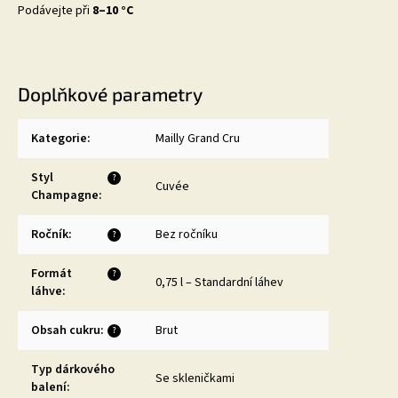
Podávejte při
8–10 °C
Doplňkové parametry
Kategorie
:
Mailly Grand Cru
Styl
?
Cuvée
Champagne
:
Ročník
:
Bez ročníku
?
Formát
?
0,75 l – Standardní láhev
láhve
:
Obsah cukru
:
Brut
?
Typ dárkového
Se skleničkami
balení
: