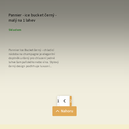
Pannier - ice bucket černý -
malý na 1 lahev
Skladem
Pannier Ice Bucket černý – chladicí
nádoba na champagne je elegantní
doplněk určený pro chlazení jedné
lahve šampaňského nebo vína. Stylový
černý design podtrhuje luxusní...
1
2
Nahoru