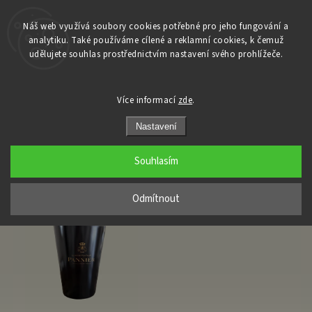
Náš web využívá soubory cookies potřebné pro jeho fungování a
analytiku. Také používáme cílené a reklamní cookies, k čemuž
Domů
udělujete souhlas prostřednictvím nastavení svého prohlížeče.
/
Dárky
/
Ice kýble a příslušenství
Ice kýble a příslušenství
, Strana 2
Více informací
zde
.
Nastavení
Doporučujeme
Souhlasím
Nejlevnější
Odmítnout
Nejdražší
Nejprodávanější
Abecedně