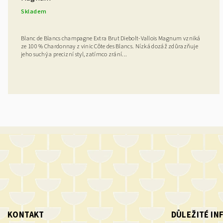
Skladem
Blanc de Blancs champagne Extra Brut Diebolt-Vallois Magnum vzniká
ze 100 % Chardonnay z vinic Côte des Blancs. Nízká dozáž zdůrazňuje
jeho suchý a precizní styl, zatímco zrání...
KONTAKT
DŮLEŽITÉ I