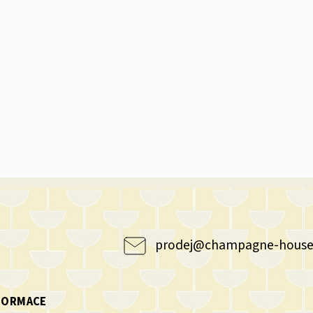
prodej
@
champagne-house
NFORMACE