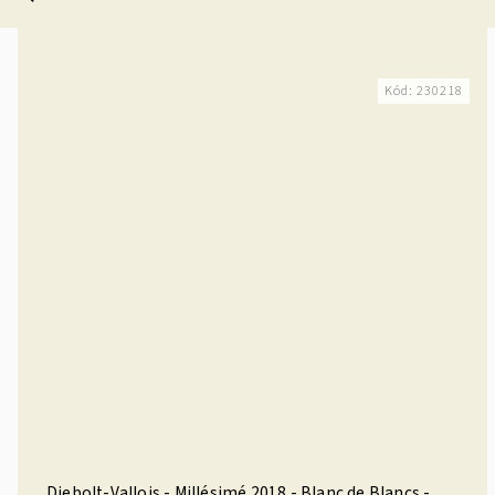
Kód:
230218
Diebolt-Vallois - Millésimé 2018 - Blanc de Blancs -