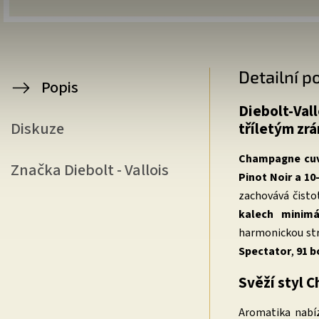
Detailní p
Popis
Diebolt-Vall
Diskuze
tříletým zr
Champagne cu
Značka
Diebolt - Vallois
Pinot Noir a 1
zachovává čisto
kalech minim
harmonickou st
Spectator
,
91 b
Svěží styl 
Aromatika nabí