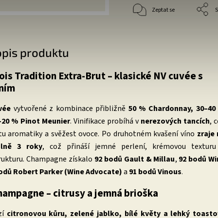
Zeptat se
S
opis produktu
ois Tradition Extra-Brut – klasické NV cuvée s
áním
vée
vytvořené z kombinace přibližně
50 % Chardonnay, 30–40
0–20 % Pinot Meunier
. Vinifikace probíhá v
nerezových tancích
, 
tu aromatiky a svěžest ovoce. Po druhotném kvašení víno
zraje
álně 3 roky
, což přináší jemné perlení, krémovou texturu
rukturu. Champagne získalo
92 bodů Gault & Millau
,
92 bodů Wi
odů Robert Parker (Wine Advocate)
a
91 bodů Vinous
.
Champagne – citrusy a jemná brioška
zí
citronovou kůru, zelené jablko, bílé květy a lehký toast