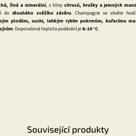
chá, živá a minerální
, s tóny
citrusů, hrušky a jemných mand
jí do
dlouhého svěžího závěru
. Champagne se skvěle hodí
ským plodům, sushi, lehkým rybím pokrmům, kuřecímu ma
 sýrům
. Doporučená teplota podávání je
8–10 °C
.
Související produkty