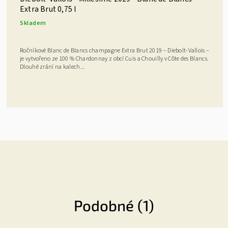
Extra Brut 0,75 l
Skladem
Ročníkové Blanc de Blancs champagne Extra Brut 2019 – Diebolt-Vallois –
je vytvořeno ze 100 % Chardonnay z obcí Cuis a Chouilly v Côte des Blancs.
Dlouhé zrání na kalech...
Podobné (1)