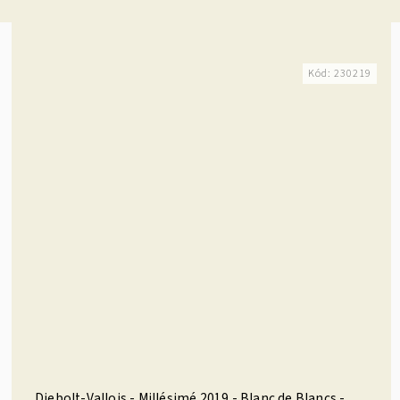
Kód:
230219
Diebolt-Vallois - Millésimé 2019 - Blanc de Blancs -