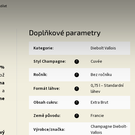
dílet
Doplňkové parametry
Kategorie
:
Diebolt Vallois
Styl Champagne
:
Cuvée
?
 %
Ročník
:
Bez ročníku
což
?
 na
0,75 l – Standardní
Formát láhve
:
?
 a
láhev
ne
Obsah cukru
:
Extra Brut
?
Země původu
:
Francie
?
Champagne Diebolt-
Výrobce/značka
:
ový
Vallois