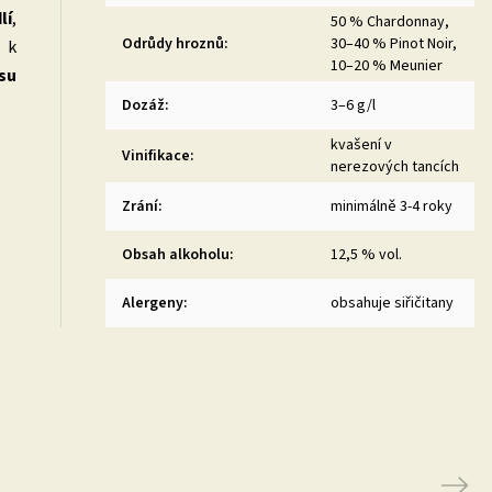
lí
,
50 % Chardonnay,
Odrůdy hroznů
:
30–40 % Pinot Noir,
 k
10–20 % Meunier
su
Dozáž
:
3–6 g/l
kvašení v
Vinifikace
:
nerezových tancích
Zrání
:
minimálně 3-4 roky
Obsah alkoholu
:
12,5 % vol.
Alergeny
:
obsahuje siřičitany
Next