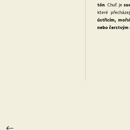
tón
. Chuť je
su
které přecháze
ústřicím, moř
nebo čerstvým
Previous