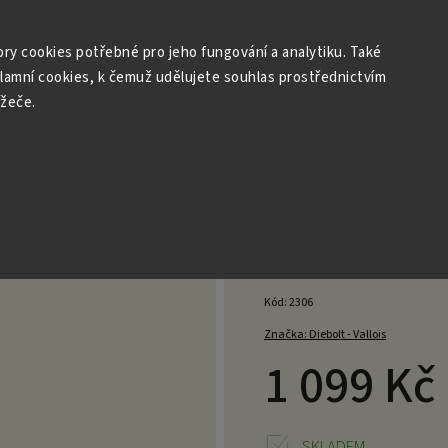
r: Archivní a vzácná šampaňská vína
Degustace
Dárky
ry cookies potřebné pro jeho fungování a analytiku. Také
klamní cookies, k čemuž udělujete souhlas prostřednictvím
ížeče.
tra Brut 0,75 l
n - Extra Brut 0,75 l
Neohodnoce
Kód:
2306
Značka:
Diebolt - Vallois
1 099 Kč
SKLADEM