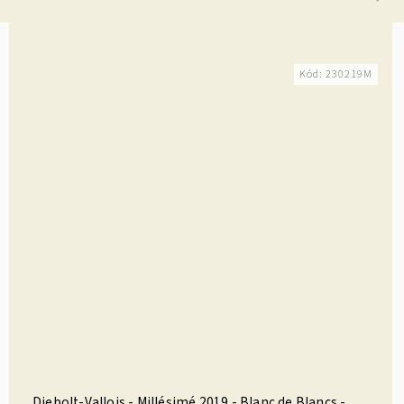
Kód:
230219M
Diebolt-Vallois - Millésimé 2019 - Blanc de Blancs -