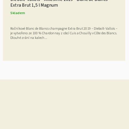
Extra Brut 1,5 l Magnum
Skladem
Ročníkové Blanc de Blancs champagne Extra Brut 2019 – Diebolt-Vallois –
je vytvořeno ze 100 % Chardonnay z obcí Cuis a Chouilly v Côte des Blancs.
Dlouhé zrání na kalech...