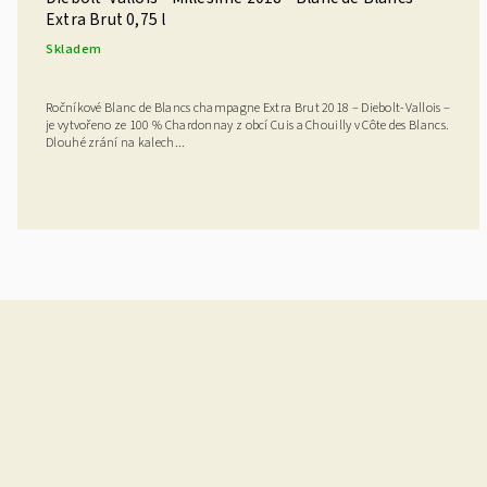
Extra Brut 0,75 l
Skladem
Ročníkové Blanc de Blancs champagne Extra Brut 2018 – Diebolt-Vallois –
je vytvořeno ze 100 % Chardonnay z obcí Cuis a Chouilly v Côte des Blancs.
Dlouhé zrání na kalech...