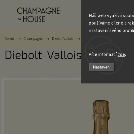
Champagne
Trezo
Náš web využívá soubo
používáme cílené a re
nastavení svého prohl
Domů
/
Champagne
/
Diebolt Vallois
/
Diebolt-Vallois – Tradition - Ex
Diebolt-Vallois – Traditio
Více informací
zde
.
Nastavení