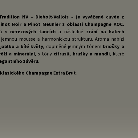
radition NV – Diebolt-Vallois – je vyvážené cuvée z
inot Noir a Pinot Meunier z oblasti Champagne AOC.
há v
nerezových tancích
a následné
zrání na kalech
í jemnou mousse a harmonickou strukturu. Aroma nabízí
jablko a bílé květy
, doplněné jemným tónem
briošky a
ěží a minerální
, s tóny
citrusů, hrušky a mandlí
, které
egantního závěru
.
y
klasického Champagne Extra Brut
.