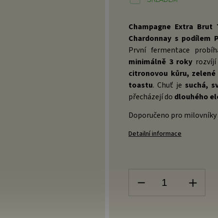
Champagne Extra Brut T
Chardonnay s podílem P
První fermentace probí
minimálně 3 roky
rozvíj
citronovou kůru, zelené 
toastu
. Chuť je
suchá, sv
přecházejí do
dlouhého el
Doporučeno pro milovník
Detailní informace