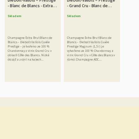
Diebolt-Vallois – Prestige
Diebolt-Vallois – Prestige
- Blanc de Blancs - Extra
- Grand Cru - Blanc de
Brut 0,75 l
Blancs - Extra Brut 1,5 l
Skladem
Skladem
Magnum
Champagne Extra Brut Blanc de
Champagne Extra Brut Blanc de
Blancs – Diebolt-Vallois Cuvée
Blancs – Diebolt-Vallois Cuvée
Prestige – je tvořeno ze 100 %
Prestige Magnum (1,5 l) je
Chardonnay z vinic Grand Cru v
vytvořeno ze 100 % Chardonnay z
oblasti Côte des Blancs. Nízká
vinic Grand Cru v Côte des Blancs v
dozáž a zrání na kalech...
rámci Champagne AOC....