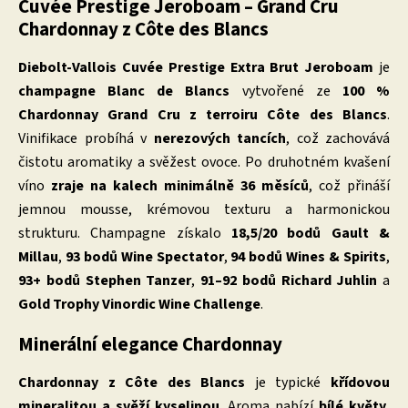
Cuvée Prestige Jeroboam – Grand Cru
Chardonnay z Côte des Blancs
Diebolt-Vallois Cuvée Prestige Extra Brut Jeroboam
je
champagne Blanc de Blancs
vytvořené ze
100 %
Chardonnay Grand Cru z terroiru Côte des Blancs
.
Vinifikace probíhá v
nerezových tancích
, což zachovává
čistotu aromatiky a svěžest ovoce. Po druhotném kvašení
víno
zraje na kalech minimálně 36 měsíců
, což přináší
jemnou mousse, krémovou texturu a harmonickou
strukturu. Champagne získalo
18,5/20 bodů Gault &
Millau
,
93 bodů Wine Spectator
,
94 bodů Wines & Spirits
,
93+ bodů Stephen Tanzer
,
91–92 bodů Richard Juhlin
a
Gold Trophy Vinordic Wine Challenge
.
Minerální elegance Chardonnay
Chardonnay z Côte des Blancs
je typické
křídovou
mineralitou a svěží kyselinou
. Aroma nabízí
bílé květy,