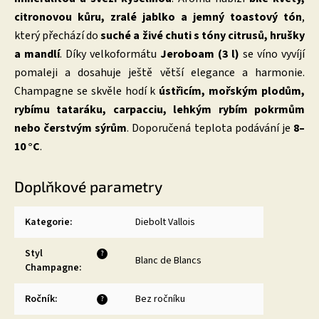
citronovou kůru, zralé jablko a jemný toastový tón
,
který přechází do
suché a živé chuti s tóny citrusů, hrušky
a mandlí
. Díky velkoformátu
Jeroboam (3 l)
se víno vyvíjí
pomaleji a dosahuje ještě větší elegance a harmonie.
Champagne se skvěle hodí k
ústřicím, mořským plodům,
rybímu tataráku, carpacciu, lehkým rybím pokrmům
nebo čerstvým sýrům
. Doporučená teplota podávání je
8–
10 °C
.
Doplňkové parametry
Kategorie
:
Diebolt Vallois
Styl
?
Blanc de Blancs
Champagne
:
Ročník
:
Bez ročníku
?