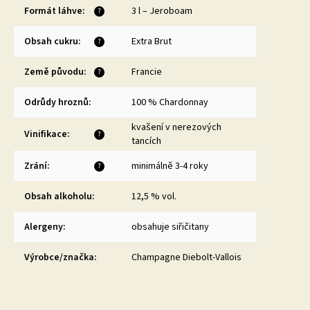
Formát láhve
:
3 l – Jeroboam
?
Obsah cukru
:
Extra Brut
?
Země původu
:
Francie
?
Odrůdy hroznů
:
100 % Chardonnay
kvašení v nerezových
Vinifikace
:
?
tancích
Zrání
:
minimálně 3-4 roky
?
Obsah alkoholu
:
12,5 % vol.
Alergeny
:
obsahuje siřičitany
Výrobce/značka
:
Champagne Diebolt-Vallois