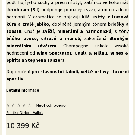
podtrhují jeho suchý a precizní styl, zatímco velkoformát
Jeroboam (3 l)
podporuje pomalejší vývoj a mimořádnou
harmonii. V aromatice se objevují
bílé květy, citrusová
kůra a zralé jablko
, doplněné jemným tónem
briošky a
toastu
. Chuť je
svěží, minerální a harmonická
, s tóny
bílého ovoce, citrusů a mandlí
, zakončená
dlouhým
minerálním závěrem
. Champagne získalo vysoká
hodnocení od
Wine Spectator, Gault & Millau, Wines &
Spirits a Stephena Tanzera
.
Doporučení pro
slavnostní tabuli, velké oslavy i luxusní
aperitiv
.
Detailní informace
Neohodnoceno
Značka:
Diebolt - Vallois
10 399 Kč