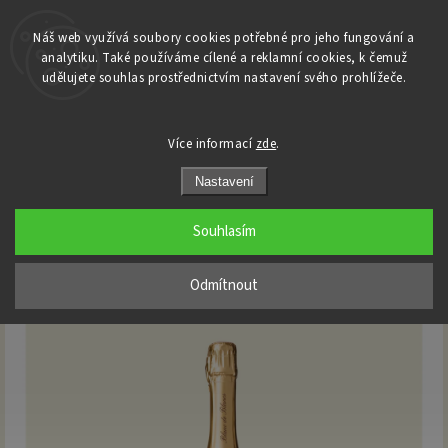
Náš web využívá soubory cookies potřebné pro jeho fungování a
analytiku. Také používáme cílené a reklamní cookies, k čemuž
Domů
udělujete souhlas prostřednictvím nastavení svého prohlížeče.
/
Champagne
/
Diebolt Vallois
/
Diebolt-Vallois - Prestige Grand Cru - Blanc de Blancs - Extra Brut 3l
Jeroboam
Více informací
zde
.
Diebolt-Vallois - Prestige Grand Cru
Nastavení
- Blanc de Blancs - Extra Brut 3l
Jeroboam
Souhlasím
Odmítnout