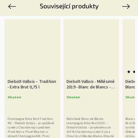
Související produkty
Previous
Next
Diebolt-Vallois – Tradition
Diebolt-Vallois - Millésimé
Diebolt
- Extra Brut 0,75 l
2019 - Blanc de Blancs -
Blancs 
Extra Brut 0,75 l
Magn
Skladem
Skladem
Sklade
Champagne Extra Brut Tradition
Ročníkové Blanc de Blancs
Blanc de
NV – Diebolt-Vallois – je vyvážené
champagne Extra Brut 2019 –
Brut Die
cuvée z Chardonnay s podílem
Diebolt-Vallois – je vytvořeno ze
vzniká z
Pinot Noir a Pinot Meunier z
100 % Chardonnay z obcí Cuis a
Côte des
oblasti Champagne AOC. První
Chouilly v Côte des Blancs. Dlouhé
zdůrazňu