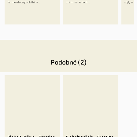
fermentace probíhá v...
zrání na kalech...
styl, zatí
Podobné (2)