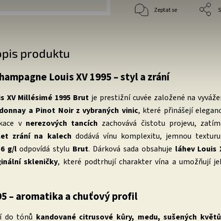
Zeptat se
S
opis produktu
hampagne Louis XV 1995 – styl a zrání
s XV Millésimé 1995 Brut
je prestižní cuvée založené na vyváž
donnay a Pinot Noir z vybraných vinic
, které přinášejí eleganc
fikace v
nerezových tancích
zachovává čistotu projevu, zatím
et zrání na kalech
dodává vínu komplexitu, jemnou texturu
ž
6 g/l
odpovídá stylu
Brut
. Dárková sada obsahuje
láhev Louis 
inální skleničky
, které podtrhují charakter vína a umožňují j
5 – aromatika a chuťový profil
jí do tónů
kandované citrusové kůry, medu, sušených květů