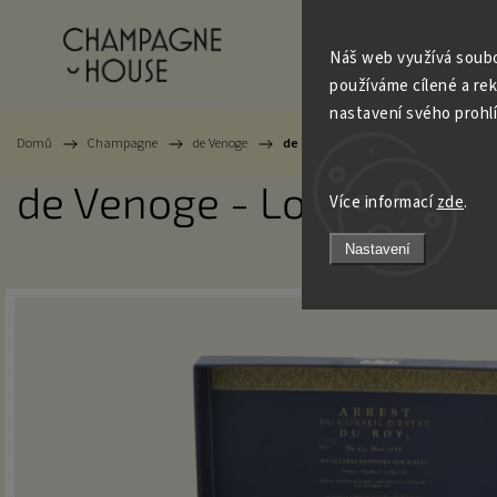
Champagne
Trezo
Náš web využívá soubo
používáme cílené a re
nastavení svého prohl
Domů
/
Champagne
/
de Venoge
/
de Venoge - Louis XV 1995 - Brut 0
de Venoge - Louis XV 199
Více informací
zde
.
Nastavení