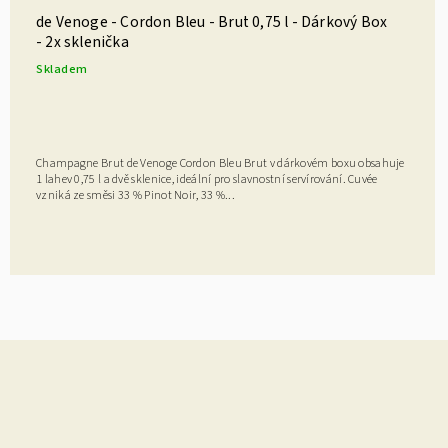
de Venoge - Cordon Bleu - Brut 0,75 l - Dárkový Box
- 2x sklenička
Skladem
Champagne Brut de Venoge Cordon Bleu Brut v dárkovém boxu obsahuje
1 lahev 0,75 l a dvě sklenice, ideální pro slavnostní servírování. Cuvée
vzniká ze směsi 33 % Pinot Noir, 33 %...