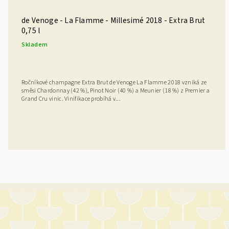
de Venoge - La Flamme - Millesimé 2018 - Extra Brut
0,75 l
Skladem
Ročníkové champagne Extra Brut de Venoge La Flamme 2018 vzniká ze
směsi Chardonnay (42 %), Pinot Noir (40 %) a Meunier (18 %) z Premier a
Grand Cru vinic. Vinifikace probíhá v...