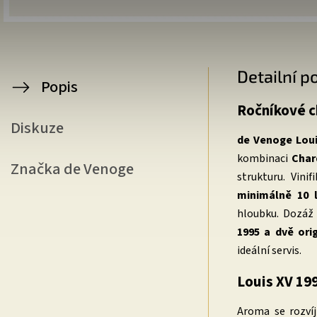
Detailní p
Popis
Ročníkové c
Diskuze
de Venoge Loui
kombinaci
Char
Značka
de Venoge
strukturu. Vini
minimálně 10 l
hloubku. Dozá
1995 a dvě orig
ideální servis.
Louis XV 199
Aroma se rozví