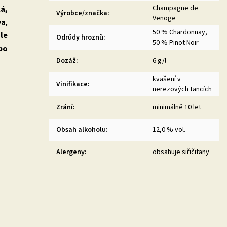
Champagne de
lá,
Výrobce/značka
:
Venoge
va
,
50 % Chardonnay,
le
Odrůdy hroznů
:
50 % Pinot Noir
bo
Dozáž
:
6 g/l
kvašení v
Vinifikace
:
nerezových tancích
Zrání
:
minimálně 10 let
Obsah alkoholu
:
12,0 % vol.
Alergeny
:
obsahuje siřičitany