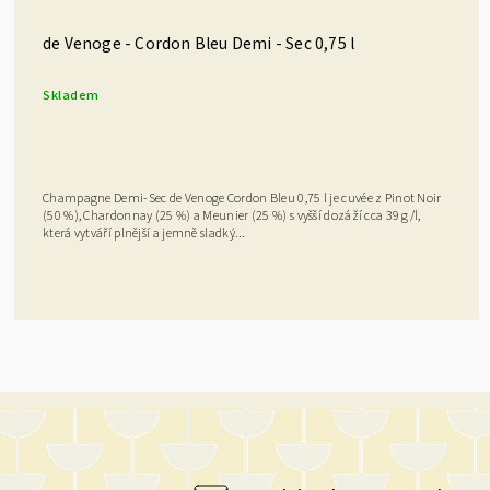
de Venoge - Cordon Bleu Demi - Sec 0,75 l
Skladem
Champagne Demi-Sec de Venoge Cordon Bleu 0,75 l je cuvée z Pinot Noir
(50 %), Chardonnay (25 %) a Meunier (25 %) s vyšší dozáží cca 39 g/l,
která vytváří plnější a jemně sladký...