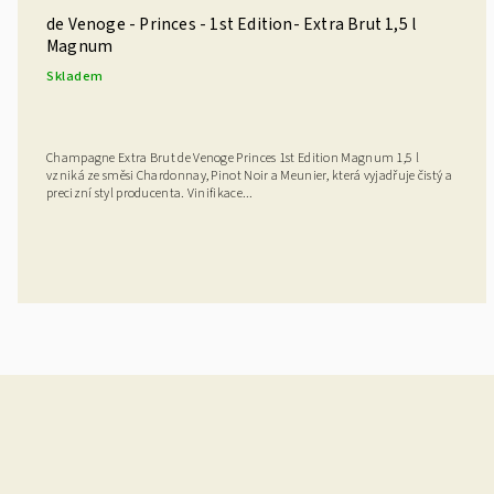
de Venoge - Princes - 1st Edition- Extra Brut 1,5 l
Magnum
Skladem
Champagne Extra Brut de Venoge Princes 1st Edition Magnum 1,5 l
vzniká ze směsi Chardonnay, Pinot Noir a Meunier, která vyjadřuje čistý a
precizní styl producenta. Vinifikace...