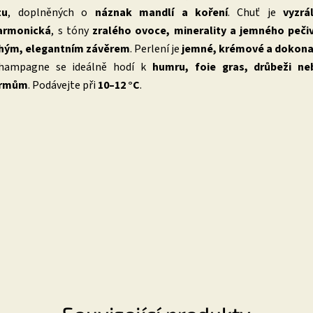
tu
, doplněných o
náznak mandlí a koření
. Chuť je
vyzrá
harmonická
, s tóny
zralého ovoce, minerality a jemného peči
hým, elegantním závěrem
. Perlení je
jemné, krémové a dokona
Champagne se ideálně hodí k
humru, foie gras, drůbeži ne
krmům
. Podávejte při
10–12 °C
.