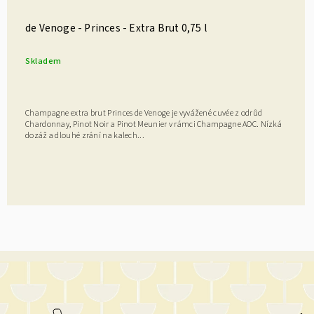
de Venoge - Princes - Extra Brut 0,75 l
Skladem
Champagne extra brut Princes de Venoge je vyvážené cuvée z odrůd
Chardonnay, Pinot Noir a Pinot Meunier v rámci Champagne AOC. Nízká
dozáž a dlouhé zrání na kalech...