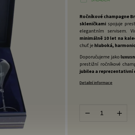
Ročníkové champagne Brut
skleničkami
spojuje pres
elegantním servisem. V
minimálně 10 let na kale
chuť je
hluboká, harmoni
Doporučujeme jako
luxusn
prestižní ročníkové cham
jubilea a reprezentativní 
Detailní informace