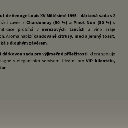
 de Venoge Louis XV Millésimé 1995 – dárková sada s 2
tižní cuvée z
Chardonnay (50 %) a Pinot Noir (50 %)
s
inifikace probíhá v
nerezových tancích
a víno zraje
ch
. Aroma nabízí
kandované citrusy, med a jemný toast
,
cká s dlouhým závěrem
.
í dárkovou sadu pro výjimečné příležitosti
, která spojuje
pagne s elegantním servisem. Ideální pro
VIP klientelu,
dar
.