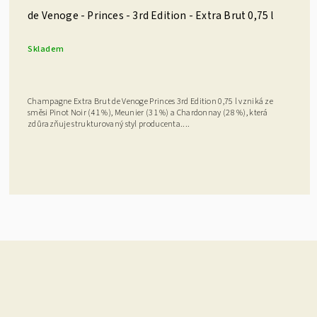
de Venoge - Princes - 3rd Edition - Extra Brut 0,75 l
Skladem
Champagne Extra Brut de Venoge Princes 3rd Edition 0,75 l vzniká ze
směsi Pinot Noir (41 %), Meunier (31 %) a Chardonnay (28 %), která
zdůrazňuje strukturovaný styl producenta....