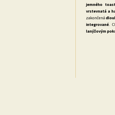
jemného toas
vrstevnatá a 
zakončená
dlou
integrované
. 
lanýžovým po