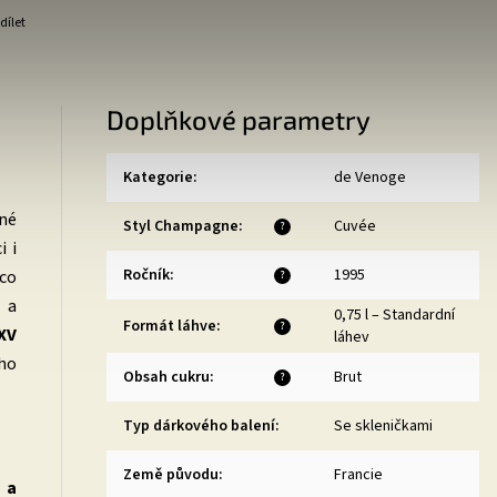
dílet
Doplňkové parametry
Kategorie
:
de Venoge
ené
Styl Champagne
:
Cuvée
?
i i
Ročník
:
1995
co
?
 a
0,75 l – Standardní
Formát láhve
:
?
XV
láhev
eho
Obsah cukru
:
Brut
?
Typ dárkového balení
:
Se skleničkami
Země původu
:
Francie
 a