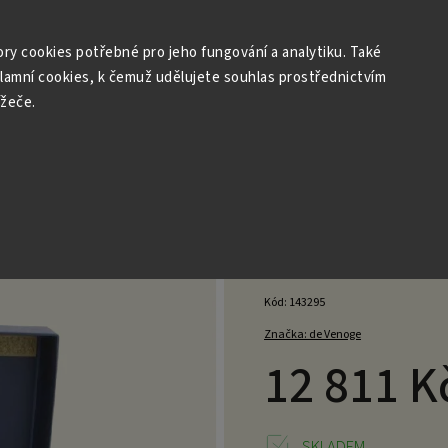
r: Archivní a vzácná šampaňská vína
Degustace
Dárky
ry cookies potřebné pro jeho fungování a analytiku. Také
klamní cookies, k čemuž udělujete souhlas prostřednictvím
ížeče.
,75l Dárkový Set
+ 2 skleničky
5 - Brut 0,75l Dárkový Se
Neohodnoce
Kód:
143295
Značka:
de Venoge
12 811 K
SKLADEM