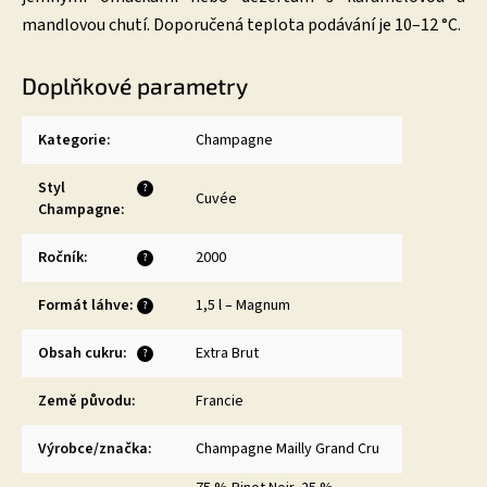
mandlovou chutí. Doporučená teplota podávání je 10–12 °C.
Doplňkové parametry
Kategorie
:
Champagne
Styl
?
Cuvée
Champagne
:
Ročník
:
2000
?
Formát láhve
:
1,5 l – Magnum
?
Obsah cukru
:
Extra Brut
?
Země původu
:
Francie
Výrobce/značka
:
Champagne Mailly Grand Cru