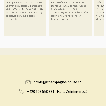
Champagne Extra Brut Arnaud Le
Ročníkové champagne Blanc de
Ročníkov
Chemin des Goësses Biparcellaire
Blancs Brut 2017 od Mailly Grand
Mailly G
Vieilles Vignes 1er Cru 0,75 l vzniká
Cru je vytvořeno ze 100 %
Magnum 1
ze směsi Pinot Noir a Chardonnay
Chardonnay z vinic klasifikovaných
Pinot No
ze starých keřů dvou parcel
jako Grand Cru v obci Mailly.
Cru vinic
Premier Cru,...
Kvašení probíhá v...
charakter
prodej
@
champagne-house.cz
+420 603 558 889 - Hana Zeiningerová