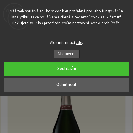
Náš web využívá soubory cookies potřebné pro jeho fungování a
analytiku. Také používáme cílené a reklamní cookies, k čemuž
Domů
udělujete souhlas prostřednictvím nastavení svého prohlížeče.
/
Champagne
/
Mailly Grand Cru - Special Edition 2000 Extra Brut 1,5 l Magnum
Mailly Grand Cru - Special Edition
Více informací
zde
.
2000 Extra Brut 1,5 l Magnum
Nastavení
Souhlasím
Odmítnout