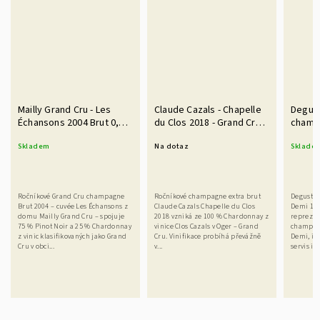
Mailly Grand Cru - Les
Claude Cazals - Chapelle
Degust
Échansons 2004 Brut 0,75
du Clos 2018 - Grand Cru -
champa
l
Blanc de Blancs 0,75 l
Demi
Skladem
Na dotaz
Sklade
Ročníkové Grand Cru champagne
Ročníkové champagne extra brut
Degustač
Brut 2004 – cuvée Les Échansons z
Claude Cazals Chapelle du Clos
Demi 11×
domu Mailly Grand Cru – spojuje
2018 vzniká ze 100 % Chardonnay z
reprezen
75 % Pinot Noir a 25 % Chardonnay
vinice Clos Cazals v Oger – Grand
champag
z vinic klasifikovaných jako Grand
Cru. Vinifikace probíhá převážně
Demi, id
Cru v obci...
v...
servis i...