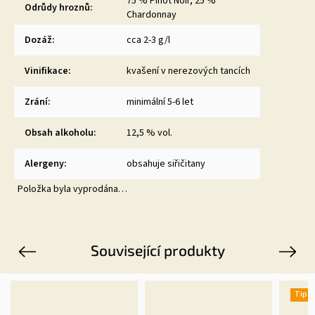
75 % Pinot Noir, 25 %
Odrůdy hroznů
:
Chardonnay
Dozáž
:
cca 2-3 g/l
Vinifikace
:
kvašení v nerezových tancích
Zrání
:
minimální 5-6 let
Obsah alkoholu
:
12,5 % vol.
Alergeny
:
obsahuje siřičitany
Položka byla vyprodána…
Související produkty
Previous
Next
Tip