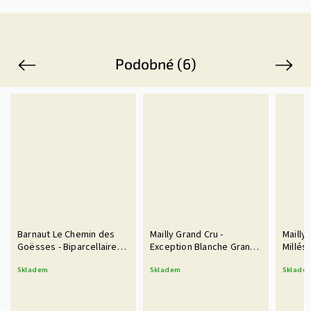
Podobné (6)
Previous
Next
Barnaut Le Chemin des
Mailly Grand Cru -
Mailly
Goësses - Biparcellaire
Exception Blanche Grand
Millés
vieilles vignes 1er Cru -
Cru - 2017 Brut 0,75 l
1,5 l 
Skladem
Skladem
Sklade
Extra Brut 0,75 l