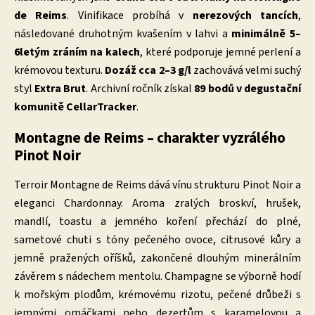
de Reims
. Vinifikace probíhá v
nerezových tancích
,
následované druhotným kvašením v lahvi a
minimálně 5–
6letým zráním na kalech
, které podporuje jemné perlení a
krémovou texturu.
Dozáž cca 2–3 g/l
zachovává velmi suchý
styl
Extra Brut
. Archivní ročník získal
89 bodů v degustační
komunitě CellarTracker
.
Montagne de Reims – charakter vyzrálého
Pinot Noir
Terroir Montagne de Reims dává vínu strukturu Pinot Noir a
eleganci Chardonnay. Aroma zralých broskví, hrušek,
mandlí, toastu a jemného koření přechází do plné,
sametové chuti s tóny pečeného ovoce, citrusové kůry a
jemně pražených oříšků, zakončené dlouhým minerálním
závěrem s nádechem mentolu. Champagne se výborně hodí
k mořským plodům, krémovému rizotu, pečené drůbeži s
jemnými omáčkami nebo dezertům s karamelovou a