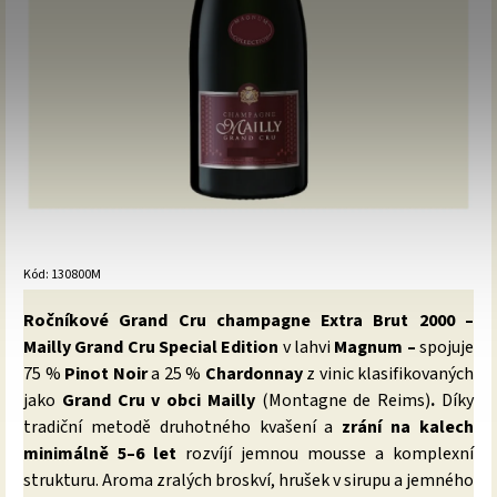
Kód:
130800M
Ročníkové Grand Cru champagne Extra Brut 2000 –
Mailly Grand Cru Special Edition
v lahvi
Magnum –
spojuje
75 %
Pinot Noir
a 25 %
Chardonnay
z
vinic klasifikovaných
jako
Grand Cru v obci Mailly
(Montagne de Reims)
.
Díky
tradiční metodě druhotného kvašení a
zrání na kalech
minimálně 5–6 let
rozvíjí jemnou mousse a komplexní
strukturu. Aroma zralých broskví, hrušek v sirupu a jemného