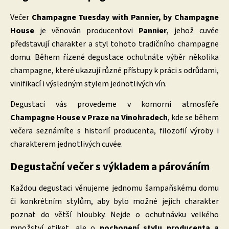
Večer
Champagne Tuesday with Pannier, by Champagne
House
je věnován producentovi
Pannier
, jehož cuvée
představují charakter a styl tohoto tradičního champagne
domu. Během řízené degustace ochutnáte výběr několika
champagne, které ukazují různé přístupy k práci s odrůdami,
vinifikací i výsledným stylem jednotlivých vín.
Degustací vás provedeme v komorní atmosféře
Champagne House v Praze na Vinohradech
, kde se během
večera seznámíte s historií producenta, filozofií výroby i
charakterem jednotlivých cuvée.
Degustační večer s výkladem a párováním
Každou degustaci věnujeme jednomu šampaňskému domu
či konkrétním stylům, aby bylo možné jejich charakter
poznat do větší hloubky. Nejde o ochutnávku velkého
množství etiket, ale o
pochopení stylu producenta a