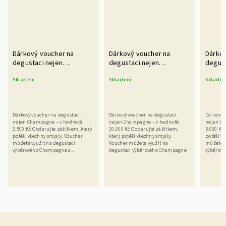
Dárkový voucher na
Dárkový voucher na
Dárkov
degustaci nejen
degustaci nejen
degust
champagne v hodnotě
champagne v hodnotě
champ
Skladem
Skladem
Sklade
2.500 Kč
10.000 Kč
5.000 
Dárkový voucher na degustaci
Dárkový voucher na degustaci
Dárkový 
nejen Champagne – v hodnotě
nejen Champagne – v hodnotě
nejen Ch
2.500 Kč Obdarujte zážitkem, který
10.000 Kč Obdarujte zážitkem,
5.000 Kč
potěší všechny smysly. Voucher
který potěší všechny smysly.
potěší v
můžete využít na degustaci
Voucher můžete využít na
můžete v
výběrového Champagne a...
degustaci výběrového Champagne
výběrové
a...