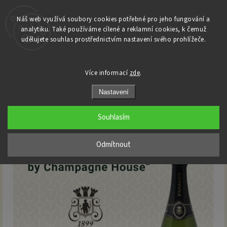
Náš web využívá soubory cookies potřebné pro jeho fungování a
analytiku. Také používáme cílené a reklamní cookies, k čemuž
Domů
udělujete souhlas prostřednictvím nastavení svého prohlížeče.
/
Degustace
/
Champagne Tuesday with Pannier, by Champagne House
Champagne Tuesday with Pannier,
Více informací
zde
.
by Champagne House
Nastavení
Souhlasím
Odmítnout