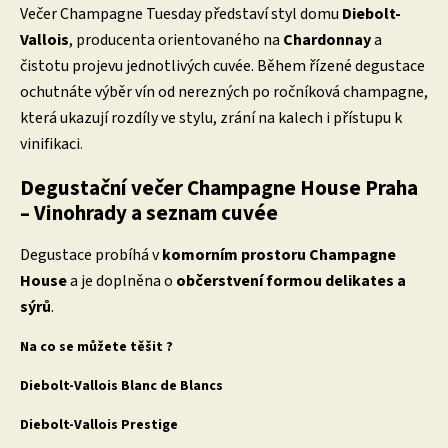
Večer Champagne Tuesday představí styl domu
Diebolt-
Vallois
, producenta orientovaného na
Chardonnay
a
čistotu projevu jednotlivých cuvée. Během řízené degustace
ochutnáte výběr vín od nerezných po ročníková champagne,
která ukazují rozdíly ve stylu, zrání na kalech i přístupu k
vinifikaci
.
Degustační večer Champagne House Praha
– Vinohrady a seznam cuvée
Degustace probíhá v
komorním prostoru Champagne
House
a je doplněna o
občerstvení formou delikates a
sýrů
.
Na co se můžete těšit ?
Diebolt-Vallois Blanc de Blancs
Diebolt-Vallois Prestige