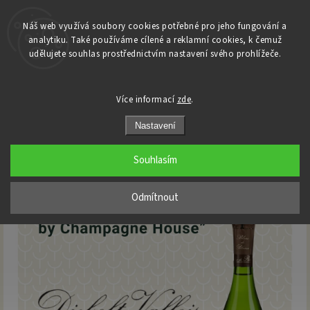
Náš web využívá soubory cookies potřebné pro jeho fungování a
analytiku. Také používáme cílené a reklamní cookies, k čemuž
Domů
udělujete souhlas prostřednictvím nastavení svého prohlížeče.
/
Degustace
/
Champagne Tuesday with Diebolt-Vallois, by Champagne House
Champagne Tuesday with Diebolt-
Více informací
zde
.
Vallois, by Champagne House
Nastavení
Souhlasím
Odmítnout