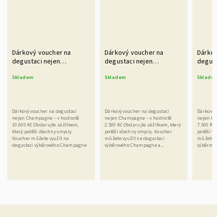
Dárkový voucher na
Dárkový voucher na
Dárkov
degustaci nejen
degustaci nejen
degust
champagne v hodnotě
champagne v hodnotě
champ
Skladem
Skladem
Sklade
10.000 Kč
2.500 Kč
7.500 
Dárkový voucher na degustaci
Dárkový voucher na degustaci
Dárkový 
nejen Champagne – v hodnotě
nejen Champagne – v hodnotě
nejen Ch
10.000 Kč Obdarujte zážitkem,
2.500 Kč Obdarujte zážitkem, který
7.500 Kč
který potěší všechny smysly.
potěší všechny smysly. Voucher
potěší v
Voucher můžete využít na
můžete využít na degustaci
můžete v
degustaci výběrového Champagne
výběrového Champagne a...
výběrové
a...